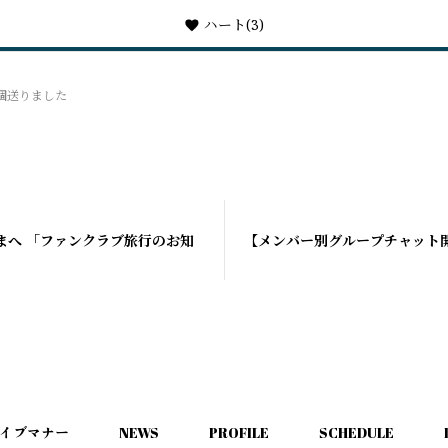
ハート
(3)
個送りました
まへ 「ファンクラブ旅行のお知
【メンバー別グループチャット
イブマナー
NEWS
PROFILE
SCHEDULE