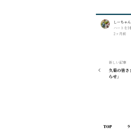
しーちゃん
ハートを3
2ヶ月前
新しい記事
久菊の皆さ
らせ」
TOP
ラ