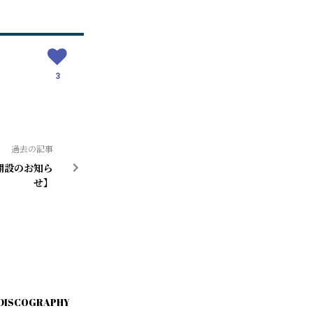
3
過去の記事
開設のお知ら
せ】
DISCOGRAPHY
MEDIA
ABOUT「久菊」
TICKE