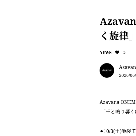
Azava
く旋律
3
NEWS
Azavana
2026/06/
Azavana ONEM
「千と鳴り響く
⚫︎10/3(土)池袋