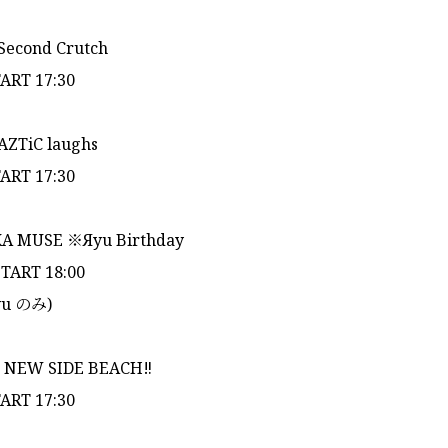
Second Crutch
TART 17:30
AZTiC laughs
TART 17:30
KA MUSE ※Яyu Birthday
TART 18:00
u のみ)
 NEW SIDE BEACH‼︎
TART 17:30