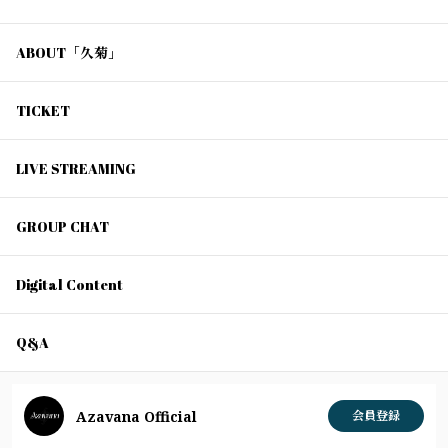
ABOUT「久菊」
TICKET
LIVE STREAMING
GROUP CHAT
Digital Content
Q&A
Azavana Official
会員登録