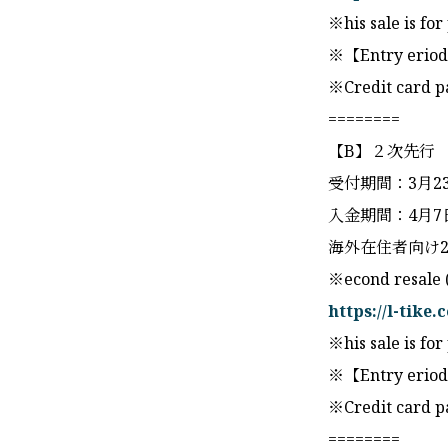
※his sale is for
※【Entry eriod】u
※Credit card p
========
【B】２次先行
受付期間：3月23日
入金期間：4月7日(
海外在住者向け2
※econd resale 
https://l-tike
※his sale is for
※【Entry eriod】o
※Credit card p
========