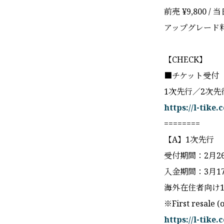
前売 ¥9,800 / 当
アップグレード料金
【CHECK】
■チケット受付
1次先行／2次先
https://l-tike
========
【A】1次先行
受付期間：2月26日(
入金期間：3月17日(
海外在住者向け1
※First resale (
https://l-tike