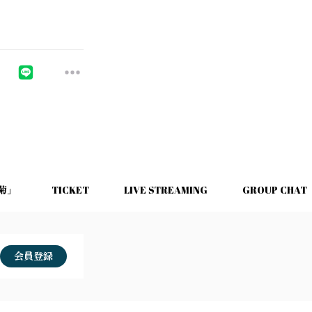
久菊」
TICKET
LIVE STREAMING
GROUP CHAT
会員登録