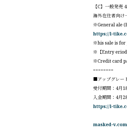
【C】一般発売 4月
海外在住者向け
※General ale (F
https://l-tike
※his sale is for
※【Entry eriod】
※Credit card p
========
■アップグレー
受付期間：4月18日(
入金期間：4月28日(
https://l-tik
masked-v.com