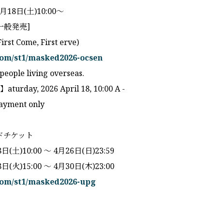
18日(土)10:00〜
一般発売]
irst Come, First erve)
.com/st1/masked2026-ocsen
 people living overseas.
aturday, 2026 April 18, 10:00 A -
ayment only
ドチケット
土)10:00 〜 4月26日(日)23:59
火)15:00 〜 4月30日(木)23:00
e.com/st1/masked2026-upg