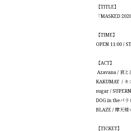
【TITLE】
「MASKED 202
【TIME】
OPEN 11:00 / S
【ACT】
Azavana / 哀
KAKUMAY / キズ
sugar / SUPER
DOG in theパ
BLAZE / 摩天楼オ
【TICKET】