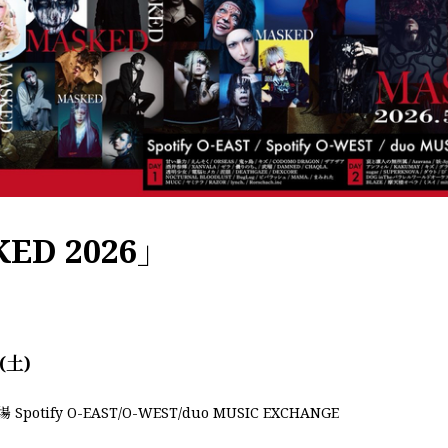
ED 2026」
3(土)
potify O-EAST/O-WEST/duo MUSIC EXCHANGE